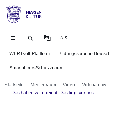
Direkt zum Kopf der Se
Direkt zum Inhalt
Direkt zum Fuß der Sei
Hessen
-
Kultus
A-Z
WERTvoll-Plattform
Bildungssprache Deutsch
Smartphone-Schutzzonen
Startseite
Medienraum
Video
Videoarchiv
Das haben wir erreicht. Das liegt vor uns
Youtube
:Dauer:
Video:
1
Minute,
Halbzeitbilanz