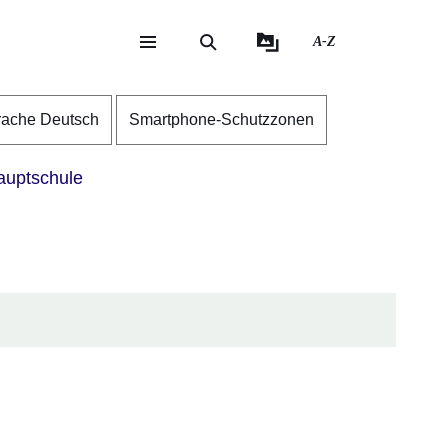
A-Z
eite
ite
rache Deutsch
Smartphone-Schutzzonen
uptschule