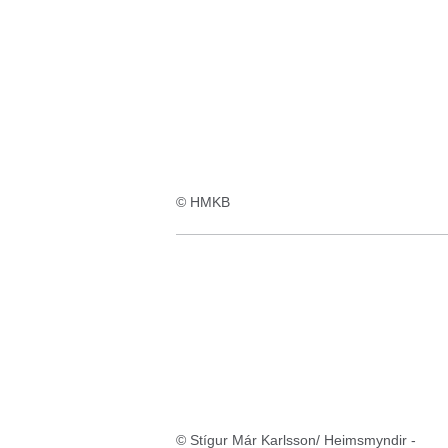
:4
Ergebnisse:
© HMKB
© Stígur Már Karlsson/ Heimsmyndir -