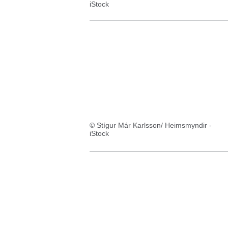
iStock
© Stígur Már Karlsson/ Heimsmyndir -
iStock