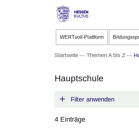
Direkt zum Kopf der S
Direkt zum Inhalt
Direkt zum Fuß der Se
Hessen
-
WERTvoll-Plattform
Bildungssp
Kultus
Startseite
Themen A bis Z
Ha
Hauptschule
Filter anwenden
4 Einträge