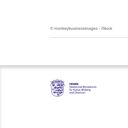
© monkeybusinessimages - iStock
Hessen - Hessisches Ministeri