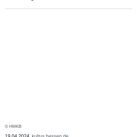
© HMKB
19.04.2024
kultus.hessen.de