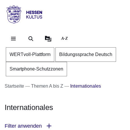
Direkt zum Kopf der Se
Direkt zum Inhalt
Direkt zum Fuß der Sei
Hessen
-
Kultus
A-Z
WERTvoll-Plattform
Bildungssprache Deutsch
Smartphone-Schutzzonen
Startseite
Themen A bis Z
Internationales
Internationales
Filter anwenden