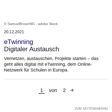
© SamuelBrownNG - adobe Stock
20.12.2021
eTwinning
Digitaler Austausch
Vernetzen, austauschen, Projekte starten – das
geht alles digital mit eTwinning, dem Online-
Netzwerk für Schulen in Europa.
Nächste
Aktuelle
1
von
2
Seite
Seite
ZUM SEITENANFANG