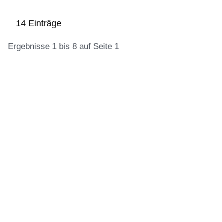
14 Einträge
Ergebnisse 1 bis 8 auf Seite 1
:14
Ergebnisse:Ergebnisse
1
bis
8
auf
Seite
1