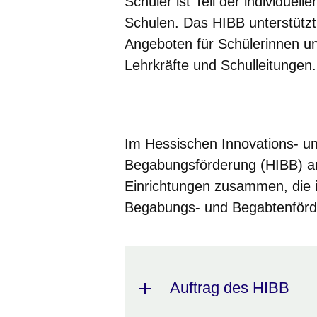
Schüler ist Teil der individuel
Schulen. Das HIBB unterstützt 
Angeboten für Schülerinnen un
Lehrkräfte und Schulleitungen.
Öffnet sich in einem neuen Fenster
Öffnet sich in einem neuen Fenst
Öffnet sich in einem neuen 
Öffnet sich in einem n
Öffnet sich in ein
Im
Hessischen Innovations- u
Begabungsförderung (HIBB)
ar
Einrichtungen zusammen, die i
Begabungs- und Begabtenförde
Auftrag des HIBB