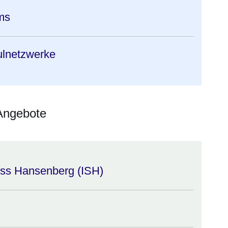
ms
lnetzwerke
Angebote
oss Hansenberg (ISH)