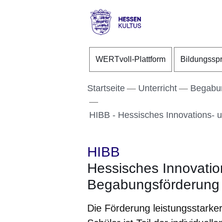
Direkt zum Kopf der S
Direkt zum Inhalt
Direkt zum Fuß der Se
Hessen
-
WERTvoll-Plattform
Bildungssp
Kultus
Startseite
Unterricht
Begabun
HIBB - Hessisches Innovations- 
HIBB
Hessisches Innovatio
Begabungsförderung
Die Förderung leistungsstarke