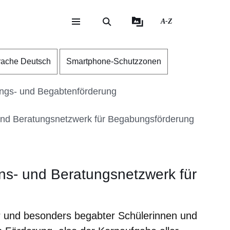
A-Z
eite
ite
rache Deutsch
Smartphone-Schutzzonen
gs- und Begabtenförderung
und Beratungsnetzwerk für Begabungsförderung
ns- und Beratungsnetzwerk für
r und besonders begabter Schülerinnen und