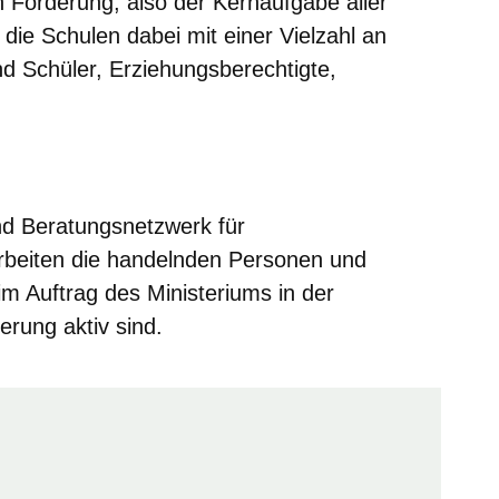
len Förderung, also der Kernaufgabe aller
die Schulen dabei mit einer Vielzahl an
d Schüler, Erziehungsberechtigte,
er
Fenster
euen Fenster
em neuen Fenster
nd Beratungsnetzwerk für
beiten die handelnden Personen und
m Auftrag des Ministeriums in der
rung aktiv sind.